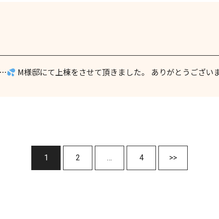
…
M様邸にて上棟をさせて頂きました。 ありがとうござい
投
次
稿
へ
1
2
…
4
>>
の
ペ
ー
ジ
送
り